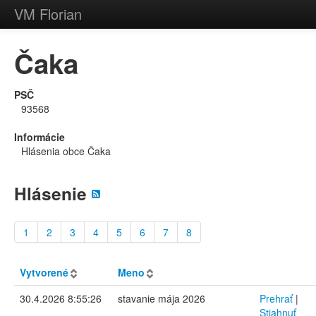
VM Florian
Čaka
PSČ
93568
Informácie
Hlásenia obce Čaka
Hlásenie
1
2
3
4
5
6
7
8
Vytvorené
Meno
30.4.2026 8:55:26
stavanie mája 2026
Prehrať
|
Stiahnuť