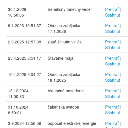
30.1.2026
Benefičný tanečný večer
Prehrať
|
10:50:05
Stiahnuť
9.1.2026 10:51:37
Obecná zabíjačka -
Prehrať
|
17.1.2026
Stiahnuť
2.9.2025 12:57:38
zlaté žltnutie viniča
Prehrať
|
Stiahnuť
25.4.2025 8:51:17
Stavanie mája
Prehrať
|
Stiahnuť
10.1.2025 9:04:27
Obecná zabíjačka -
Prehrať
|
18.1.2025
Stiahnuť
13.12.2024
Vianočné posedenie
Prehrať
|
11:00:33
Stiahnuť
31.10.2024
čakanská svadba
Prehrať
|
8:50:21
Stiahnuť
3.9.2024 12:56:59
odpočet elektrickej energie
Prehrať
|