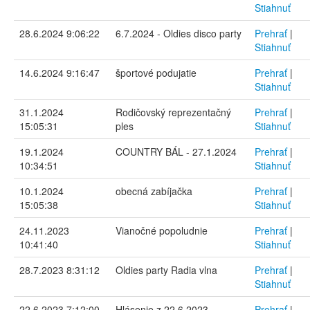
Stiahnuť
28.6.2024 9:06:22
6.7.2024 - Oldies disco party
Prehrať
|
Stiahnuť
14.6.2024 9:16:47
športové podujatie
Prehrať
|
Stiahnuť
31.1.2024
Rodičovský reprezentačný
Prehrať
|
15:05:31
ples
Stiahnuť
19.1.2024
COUNTRY BÁL - 27.1.2024
Prehrať
|
10:34:51
Stiahnuť
10.1.2024
obecná zabíjačka
Prehrať
|
15:05:38
Stiahnuť
24.11.2023
Vianočné popoludnie
Prehrať
|
10:41:40
Stiahnuť
28.7.2023 8:31:12
Oldies party Radia vlna
Prehrať
|
Stiahnuť
22.6.2023 7:12:00
Hlásenie z 22.6.2023
Prehrať
|