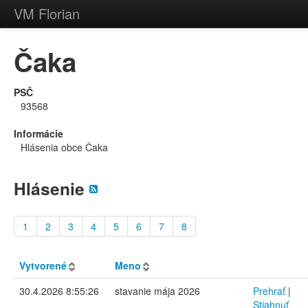
VM Florian
Čaka
PSČ
93568
Informácie
Hlásenia obce Čaka
Hlásenie
1
2
3
4
5
6
7
8
Vytvorené
Meno
30.4.2026 8:55:26
stavanie mája 2026
Prehrať
|
Stiahnuť