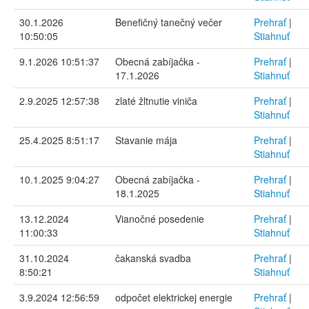
30.1.2026
Benefičný tanečný večer
Prehrať
|
10:50:05
Stiahnuť
9.1.2026 10:51:37
Obecná zabíjačka -
Prehrať
|
17.1.2026
Stiahnuť
2.9.2025 12:57:38
zlaté žltnutie viniča
Prehrať
|
Stiahnuť
25.4.2025 8:51:17
Stavanie mája
Prehrať
|
Stiahnuť
10.1.2025 9:04:27
Obecná zabíjačka -
Prehrať
|
18.1.2025
Stiahnuť
13.12.2024
Vianočné posedenie
Prehrať
|
11:00:33
Stiahnuť
31.10.2024
čakanská svadba
Prehrať
|
8:50:21
Stiahnuť
3.9.2024 12:56:59
odpočet elektrickej energie
Prehrať
|