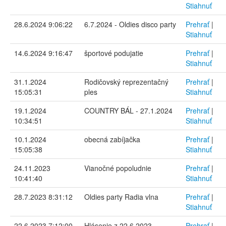
Stiahnuť
28.6.2024 9:06:22
6.7.2024 - Oldies disco party
Prehrať
|
Stiahnuť
14.6.2024 9:16:47
športové podujatie
Prehrať
|
Stiahnuť
31.1.2024
Rodičovský reprezentačný
Prehrať
|
15:05:31
ples
Stiahnuť
19.1.2024
COUNTRY BÁL - 27.1.2024
Prehrať
|
10:34:51
Stiahnuť
10.1.2024
obecná zabíjačka
Prehrať
|
15:05:38
Stiahnuť
24.11.2023
Vianočné popoludnie
Prehrať
|
10:41:40
Stiahnuť
28.7.2023 8:31:12
Oldies party Radia vlna
Prehrať
|
Stiahnuť
22.6.2023 7:12:00
Hlásenie z 22.6.2023
Prehrať
|